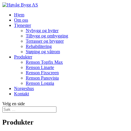
Hjem
Om oss
Tjenester
Nybygg og hytter
Tilbygg og ombygging
Terrasser og brygger
Rehabilitering
Støping og våtrom
Produkter
Renson Topfix Max
Renson Linarte
Renson Fixscreen
Renson Panovista
Renson Loggia
Norgeshus
Kontakt
Velg en side
Produkter